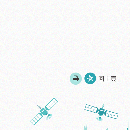
友
回上頁
善
列
印