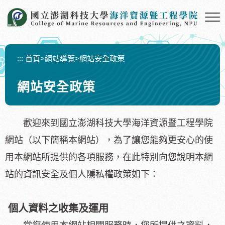
跳
到
主
要
內
:::
首頁
>
網站導覽
>
網站安全政策
容
區
網站安全政策
塊
歡迎來到國立澎湖科技大學海洋資源暨工程學院
網站（以下簡稱本網站），為了讓您能夠更安心的使
用本網站所提供的各項服務，在此特別向您說明本網
站的資訊安全及個人隱私權政策如下：
個人資料之收集及運用