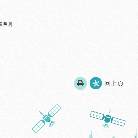
置準則
友
回上頁
善
列
印