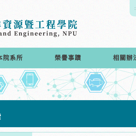
:
本院系所
榮譽事蹟
相關辦
索