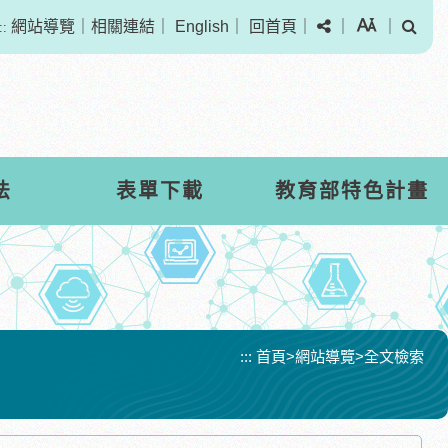
分享
字級
搜尋
網站導覽
｜
相關連結
｜
English
｜
回首頁
｜
｜
｜
::
法
表單下載
教育部特色計畫
:::
首頁
>
網站導覽
>
全文檢索