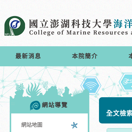
跳
到
主
要
內
容
區
塊
最新消息
本院簡介
:::
網站導覽
全文檢
網站地圖